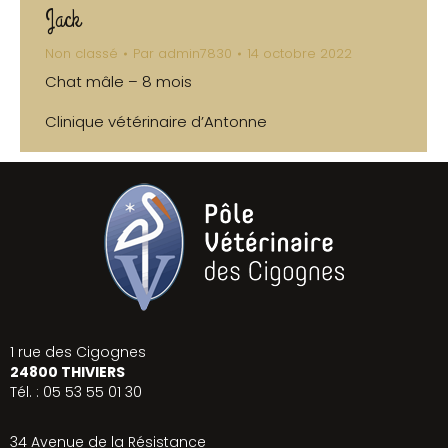
Jack
Non classé
Par
admin7830
14 octobre 2022
Chat mâle – 8 mois
Clinique vétérinaire d’Antonne
1 rue des Cigognes
24800 THIVIERS
Tél. : 05 53 55 01 30
34 Avenue de la Résistance