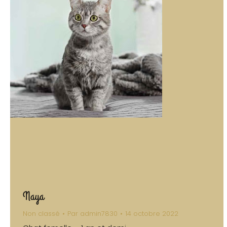
Naya
Non classé
Par
admin7830
14 octobre 2022