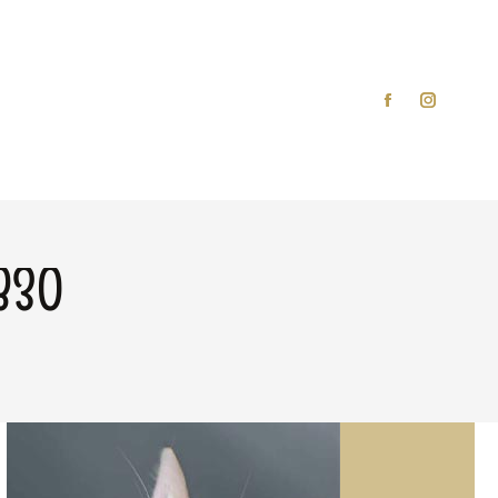
VICES
CONTACT
830