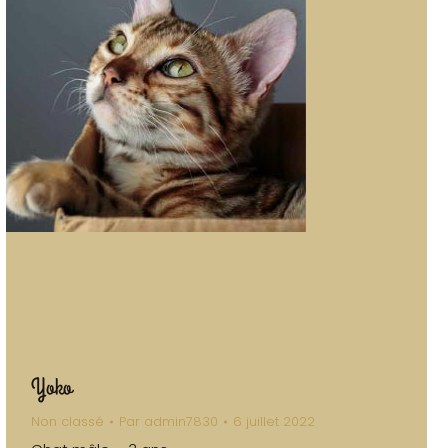
Yoko
Non classé
Par
admin7830
6 juillet 2022